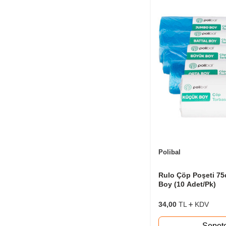
Polibal
Rulo Çöp Poşeti 75
Boy (10 Adet/Pk)
34,00
TL
KDV
Sepet