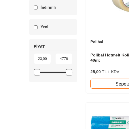
İndirimli
Yeni
Polibal
FIYAT
Polibal Hotmelt Kol
40mt
25,00
TL
KDV
Sepet