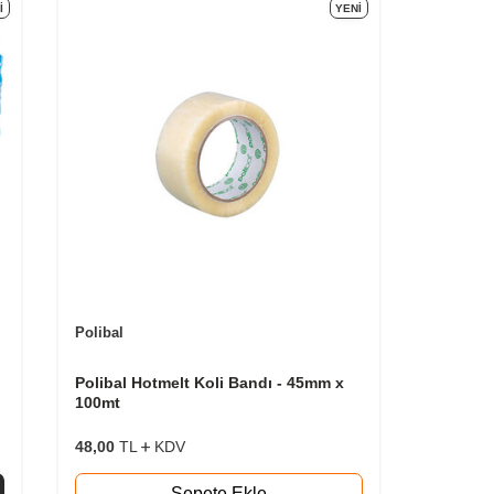
I
YENI
Polibal
Polibal Hotmelt Koli Bandı - 45mm x
100mt
48,00
TL
KDV
Sepete Ekle