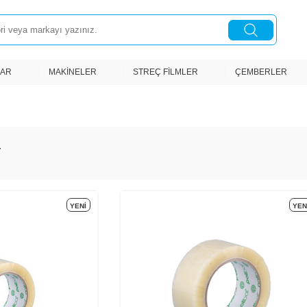
LAR
MAKINELER
STREÇ FILMLER
ÇEMBERLER
YENI
YEN