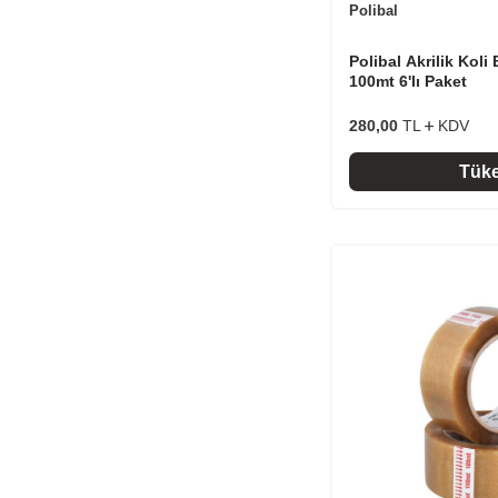
Polibal
Polibal Akrilik Kol
100mt 6'lı Paket
280,00
TL
KDV
Tük