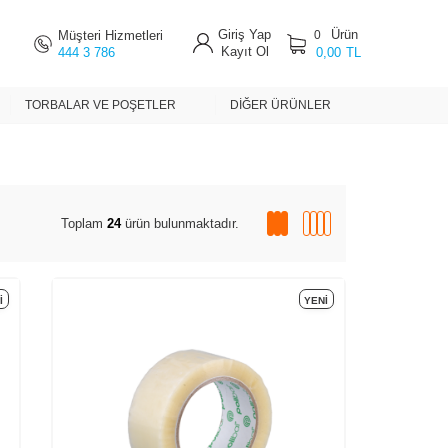
Giriş Yap
Ürün
Müşteri Hizmetleri
0
Kayıt Ol
444 3 786
0,00
TL
TORBALAR VE POŞETLER
DIĞER ÜRÜNLER
Toplam
24
ürün bulunmaktadır.
I
YENI