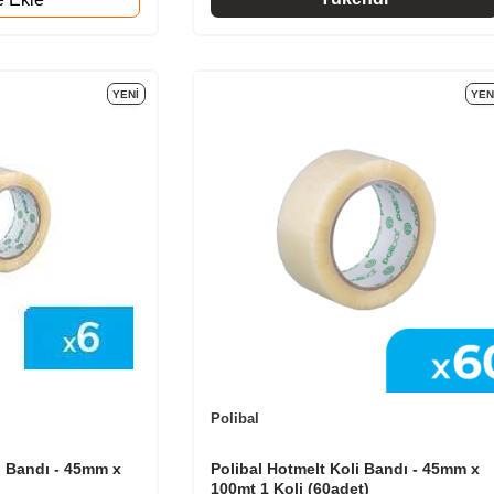
YENI
YEN
Polibal
i Bandı - 45mm x
Polibal Hotmelt Koli Bandı - 45mm x
100mt 1 Koli (60adet)