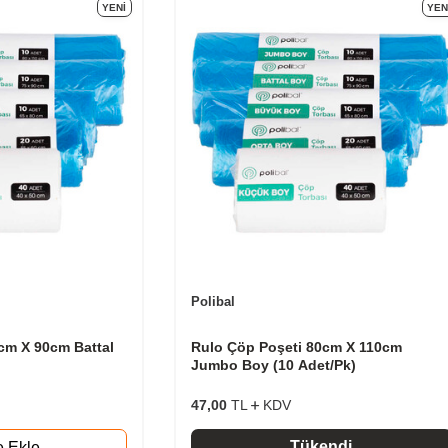
YENI
YEN
Polibal
cm X 90cm Battal
Rulo Çöp Poşeti 80cm X 110cm
Jumbo Boy (10 Adet/Pk)
47,00
TL
KDV
Tükendi
e Ekle