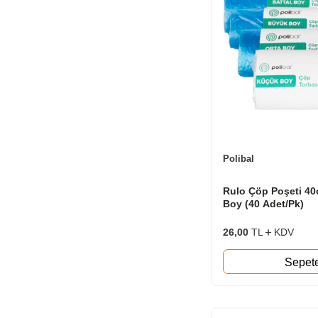
Polibal
Rulo Çöp Poşeti 4
Boy (40 Adet/Pk)
26,00
TL
KDV
Sepet