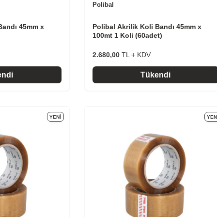
Polibal
i Bandı 45mm x
Polibal Akrilik Koli Bandı 45mm x
100mt 1 Koli (60adet)
2.680,00
TL
KDV
endi
Tükendi
YENI
YEN