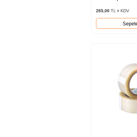
265,00
TL
KDV
Sepet