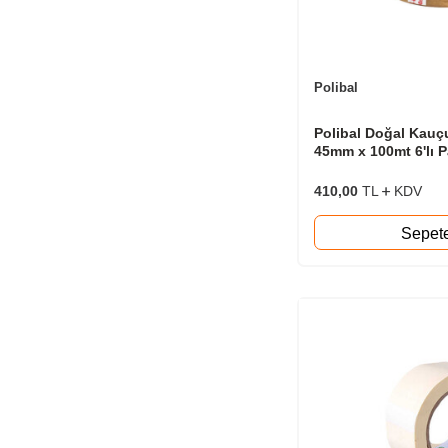
Polibal
Polibal Doğal Kauç
45mm x 100mt 6'lı P
410,00
TL
KDV
Sepet