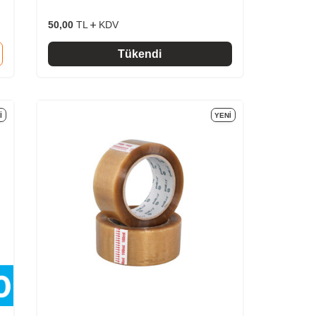
50,00
TL
KDV
Tükendi
I
YENI