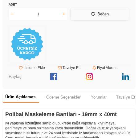
ADET
Beğen
Listeme Ekle
Tavsiye Et
Fiyat Alarmı
Paylaş
Ürün Açıklaması
Ödeme Seçenekleri
Yorumlar
Tavsiye Et
Polibal Maskeleme Bantları - 19mm x 40mt
İyi yapışma özelliğine sahip olup, krepe kağıt yapısıyla kıvrılmaya,
gerilmeye ve boya sızmasına karşı dayanıklıdır. Doğal kauçuk yapışkanı
sayesinde hızlı tutunur ve 24 saat içerisinde iz bırakmadan kolayca sökülür.
Cam, metal, kauçuk v.s. tüm yüzeylere uyum sağlayabilir.