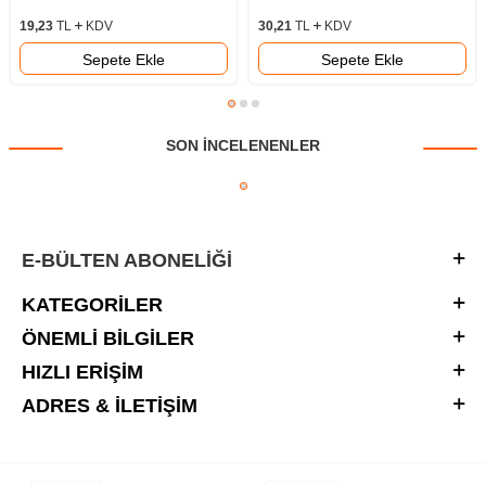
19,23
TL
KDV
30,21
TL
KDV
Sepete Ekle
Sepete Ekle
SON INCELENENLER
E-BÜLTEN ABONELIĞI
KATEGORILER
ÖNEMLI BILGILER
HIZLI ERIŞIM
ADRES & İLETIŞIM