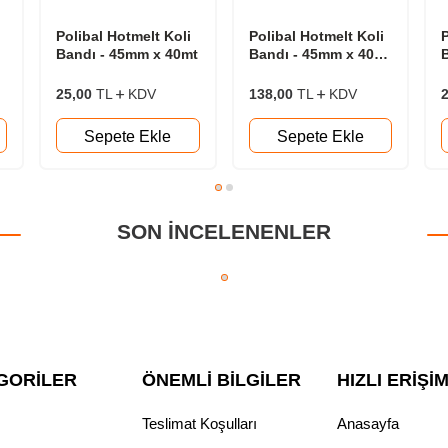
i
Polibal Hotmelt Koli
Polibal Hotmelt Koli
P
Bandı - 45mm x 40mt
Bandı - 45mm x 40mt
6'lı Paket
1
25,00
TL
KDV
138,00
TL
KDV
2
Sepete Ekle
Sepete Ekle
SON INCELENENLER
GORILER
ÖNEMLI BILGILER
HIZLI ERIŞI
Teslimat Koşulları
Anasayfa