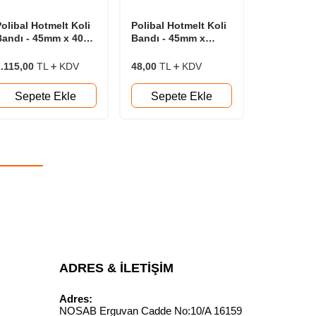
olibal Hotmelt Koli
Polibal Hotmelt Koli
Polibal Ho
Bandı - 45mm x 40mt
Bandı - 45mm x
Bandı - 4
 Koli (96adet)
100mt
100mt 6'lı
.115,00
TL
KDV
48,00
TL
KDV
265,00
TL
Sepete Ekle
Sepete Ekle
Sepet
M
ADRES & İLETIŞIM
Adres:
NOSAB Erguvan Cadde No:10/A 16159