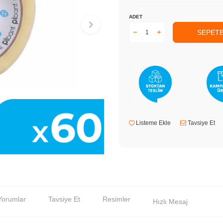
ADET
SEPETE
Listeme Ekle
Tavsiye Et
Yorumlar
Tavsiye Et
Resimler
Hızlı Mesaj