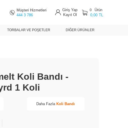
Giriş Yap
Ürün
Müşteri Hizmetleri
0
Kayıt Ol
444 3 786
0,00
TL
TORBALAR VE POŞETLER
DIĞER ÜRÜNLER
elt Koli Bandı -
rd 1 Koli
Daha Fazla
Koli Bandı