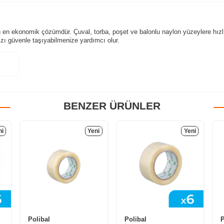
 en ekonomik çözümdür. Çuval, torba, poşet ve balonlu naylon yüzeylere hızlı
nızı güvenle taşıyabilmenize yardımcı olur.
BENZER ÜRÜNLER
ni
Yeni
Yeni
Polibal
Polibal
P