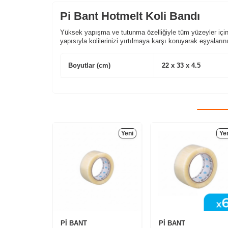
Pi Bant Hotmelt Koli Bandı
Yüksek yapışma ve tutunma özelliğiyle tüm yüzeyler için
yapısıyla kolilerinizi yırtılmaya karşı koruyarak eşyaları
Boyutlar (cm)
22 x 33 x 4.5
Yeni
Ye
Pİ BANT
Pİ BANT