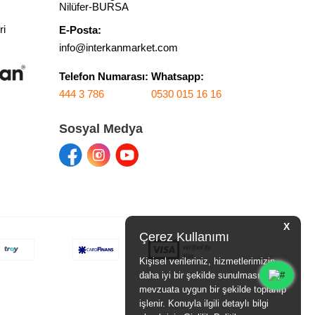
Nilüfer-BURSA
ri
E-Posta:
info@interkanmarket.com
Telefon Numarası:
Whatsapp:
444 3 786
0530 015 16 16
Sosyal Medya
X
Çerez Kullanımı
Kişisel verileriniz, hizmetlerimizin
daha iyi bir şekilde sunulması için
mevzuata uygun bir şekilde toplanıp
işlenir. Konuyla ilgili detaylı bilgi