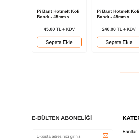
Pi Bant Hotmelt Koli
Pi Bant Hotmelt Kol
Bandı - 45mm x
Bandı - 45mm x
100yrd
100yrd 6'lı paket
45,00
TL
KDV
240,00
TL
KDV
Sepete Ekle
Sepete Ekle
E-BÜLTEN ABONELIĞI
KATE
Bantlar