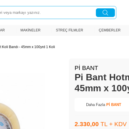
LAR
MAKINELER
STREÇ FILMLER
ÇEMBERLER
t Koli Bandı - 45mm x 100yrd 1 Koli
Pİ BANT
Pi Bant Hotm
45mm x 100y
Daha Fazla
Pİ BANT
2.330,00
TL + KDV