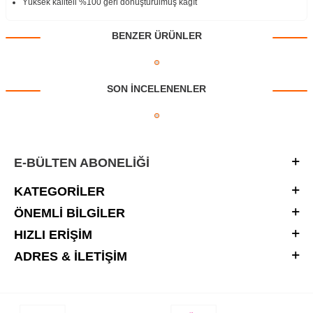
Yüksek kaliteli %100 geri dönüştürülmüş kağıt
BENZER ÜRÜNLER
SON INCELENENLER
E-BÜLTEN ABONELIĞI
KATEGORILER
ÖNEMLI BILGILER
HIZLI ERIŞIM
ADRES & İLETIŞIM