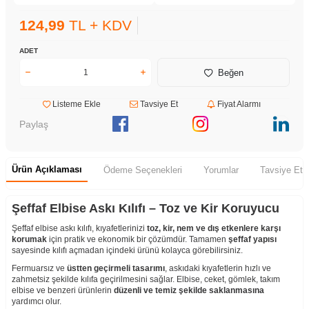
124,99
TL + KDV
ADET
Beğen
Listeme Ekle
Tavsiye Et
Fiyat Alarmı
Paylaş
Ürün Açıklaması
Ödeme Seçenekleri
Yorumlar
Tavsiye Et
Şeffaf Elbise Askı Kılıfı – Toz ve Kir Koruyucu
Şeffaf elbise askı kılıfı, kıyafetlerinizi
toz, kir, nem ve dış etkenlere karşı
korumak
için pratik ve ekonomik bir çözümdür. Tamamen
şeffaf yapısı
sayesinde kılıfı açmadan içindeki ürünü kolayca görebilirsiniz.
Fermuarsız ve
üstten geçirmeli tasarımı
, askıdaki kıyafetlerin hızlı ve
zahmetsiz şekilde kılıfa geçirilmesini sağlar. Elbise, ceket, gömlek, takım
elbise ve benzeri ürünlerin
düzenli ve temiz şekilde saklanmasına
yardımcı olur.