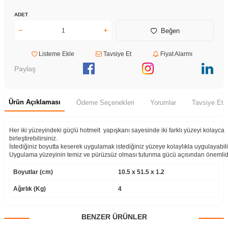
ADET
Beğen
Listeme Ekle
Tavsiye Et
Fiyat Alarmı
Paylaş
Ürün Açıklaması
Ödeme Seçenekleri
Yorumlar
Tavsiye Et
Her iki yüzeyindeki güçlü hotmelt yapışkanı sayesinde iki farklı yüzeyi kolayca
birleştirebilirsiniz.
İstediğiniz boyutta keserek uygulamak istediğiniz yüzeye kolaylıkla uygulayabili
Uygulama yüzeyinin temiz ve pürüzsüz olması tutunma gücü açısından önemlidi
Boyutlar (cm)
10.5 x 51.5 x 1.2
Ağırlık (Kg)
4
BENZER ÜRÜNLER