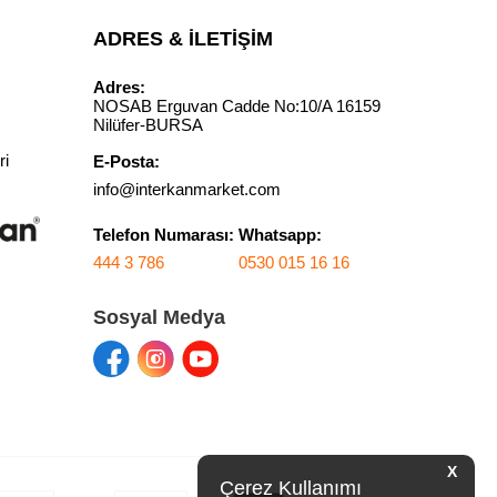
M
ADRES & İLETIŞIM
Adres:
NOSAB Erguvan Cadde No:10/A 16159
Nilüfer-BURSA
ri
E-Posta:
info@interkanmarket.com
Telefon Numarası:
Whatsapp:
444 3 786
0530 015 16 16
Sosyal Medya
X
Çerez Kullanımı