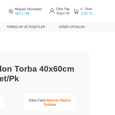
Giriş Yap
Ürün
Müşteri Hizmetleri
0
Kayıt Ol
444 3 786
0,00
TL
TORBALAR VE POŞETLER
DIĞER ÜRÜNLER
lon Torba 40x60cm
et/Pk
Daha Fazla
Balonlu Naylon
Torbalar