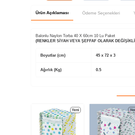
Ürün Açıklaması
Ödeme Seçenekleri
Balonlu Naylon Torba 40 X 60cm 10 Lu Paket
(RENKLER SİYAH VEYA ŞEFFAF OLARAK DEĞİŞİKLİ
Boyutlar (cm)
45 x 72 x 3
Ağırlık (Kg)
0.5
Yeni
Ye