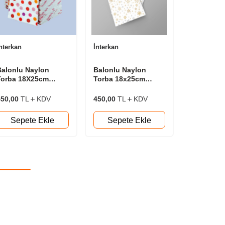
nterkan
İnterkan
İnterkan
Balonlu Naylon
Balonlu Naylon
Balonlu N
Torba 18X25cm
Torba 18x25cm
Torba 25
antlı Gülen Yüzler-
Bantlı Kar Taneleri-G
Bantlı 50 
K 50 Adet/Pk
50 Adet/Pk
450,00
TL
KDV
450,00
TL
KDV
425,00
TL
Sepete Ekle
Sepete Ekle
Sepet