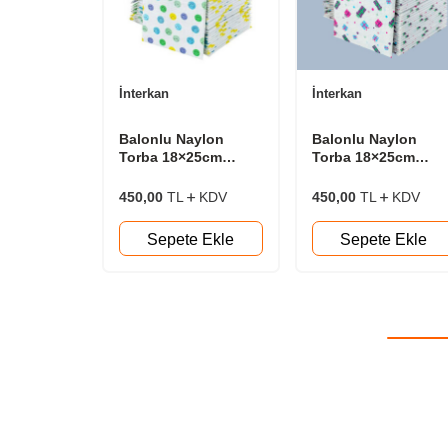
İnterkan
İnterkan
Balonlu Naylon
Balonlu Naylon
Torba 18×25cm
Torba 18×25cm
Bantlı Gülen Yüzler-
Bantlı Hediye
M 50 Adet/Pk
Paketleri 50 Adet/Pk
450,00
TL
KDV
450,00
TL
KDV
Sepete Ekle
Sepete Ekle