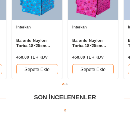
İnterkan
İnterkan
İ
Balonlu Naylon
Balonlu Naylon
Torba 18×25cm
Torba 18×25cm
Bantlı Mavi Kalpler
Bantlı Pembe Kalpler
B
50 Adet/Pk
50 Adet/Pk
450,00
TL
KDV
450,00
TL
KDV
Sepete Ekle
Sepete Ekle
SON INCELENENLER