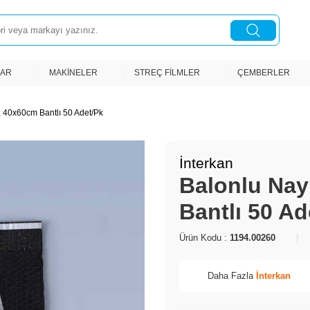
LAR
MAKINELER
STREÇ FILMLER
ÇEMBERLER
 40x60cm Bantlı 50 Adet/Pk
İnterkan
Balonlu Nay
Bantlı 50 Ad
Ürün Kodu :
1194.00260
|
Daha Fazla
İnterkan