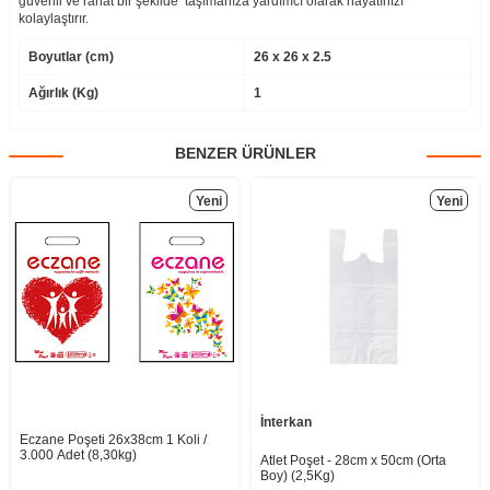
güvenli ve rahat bir şekilde taşımanıza yardımcı olarak hayatınızı
kolaylaştırır.
Boyutlar (cm)
26 x 26 x 2.5
Ağırlık (Kg)
1
BENZER ÜRÜNLER
Yeni
Yeni
İnterkan
Eczane Poşeti 26x38cm 1 Koli /
3.000 Adet (8,30kg)
Atlet Poşet - 28cm x 50cm (Orta
Boy) (2,5Kg)