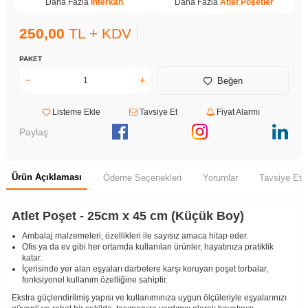
Daha Fazla
İnterkan
Daha Fazla
Atlet Poşetler
250,00
TL + KDV
PAKET
Beğen
Listeme Ekle
Tavsiye Et
Fiyat Alarmı
Paylaş
Ürün Açıklaması
Ödeme Seçenekleri
Yorumlar
Tavsiye Et
Atlet Poşet - 25cm x 45 cm (Küçük Boy)
Ambalaj malzemeleri, özellikleri ile sayısız amaca hitap eder.
Ofis ya da ev gibi her ortamda kullanılan ürünler, hayatınıza pratiklik
katar.
İçerisinde yer alan eşyaları darbelere karşı koruyan poşet torbalar,
fonksiyonel kullanım özelliğine sahiptir.
Ekstra güçlendirilmiş yapısı ve kullanımınıza uygun ölçüleriyle eşyalarınızı